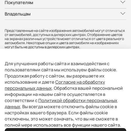
Покупателям
Владельцам
Представленные на сайте изображения автомобилей могут отличаться
от автомобилей, доступных в дилерских центрах. Отображение цветов
на экранах различных устройств может отличаться от цвета реального
автомобиля. Некоторые опции и цвета автомобиля на изображениях
могут быть не доступны в дилерских центрах.
Вся представленная на сайте информация, касающаяся автомобилей,
носит информационный характер и не является публичной офертой.
Фактические характеристики могут быть изменены в любое время. Все
Для улучшения работы сайта и взаимодействия с
цены, указанные на сайте, не являются окончательными и
устанавливаются дилерскими центрами индивидуально.
пользователями сайта мы используем файлы cookie.
Продолжая работу с сайтом, вы разрешаете их
АО «БМР» не гарантирует своевременность, точность и полноту
информации на сайте, а также беспрепятственный доступ к сайту в
использование и даете
Согласие на обработку
любое время. Опубликованная информация может быть изменена в
персональных данных
. Обработка вашей персональной
любое время без предварительного уведомления. Информация о
соответствующих моделях и комплектациях и их наличии, ценах,
информации на нашем сайте осуществляется в
возможных выгодах и условиях приобретения доступна у официальных
соответствии с
Политикой обработки персональных
дилеров BAIC. Товар сертифицирован.
данных
. Вы всегда можете отключить файлы cookie в
АО «БМР». Юр. адрес: 121357, г. Москва, вн.тер.г.муниципальный округ
настройках вашего браузера. Если файлы cookie
Можайский, ул. Верейская, д. 29, стр. 33, помещ. 1Н/7. ИНН: 9731156112
отключены, это может означать, что вы не сможете в
полной мере использовать все функции нашего сайта.