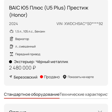
BAIC Ю5 Плюс (U5 Plus) Престиж
(Honor)
2024
VIN: XWDCHSAC*S0****92
1,5 л., 105 л.с., Бензин
Вариатор
л., смешанный
Передний привод
Экстерьер
:
Чёрный металлик
2 480 000 ₽
Продано
Березовский
Показать на карте
Технические характеристи
Стандартное оборудование