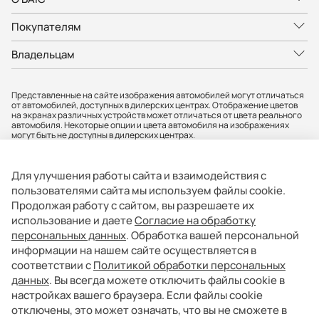
Покупателям
Владельцам
Представленные на сайте изображения автомобилей могут отличаться
от автомобилей, доступных в дилерских центрах. Отображение цветов
на экранах различных устройств может отличаться от цвета реального
автомобиля. Некоторые опции и цвета автомобиля на изображениях
могут быть не доступны в дилерских центрах.
Вся представленная на сайте информация, касающаяся автомобилей,
носит информационный характер и не является публичной офертой.
Фактические характеристики могут быть изменены в любое время. Все
Для улучшения работы сайта и взаимодействия с
цены, указанные на сайте, не являются окончательными и
устанавливаются дилерскими центрами индивидуально.
пользователями сайта мы используем файлы cookie.
Продолжая работу с сайтом, вы разрешаете их
АО «БМР» не гарантирует своевременность, точность и полноту
информации на сайте, а также беспрепятственный доступ к сайту в
использование и даете
Согласие на обработку
любое время. Опубликованная информация может быть изменена в
персональных данных
. Обработка вашей персональной
любое время без предварительного уведомления. Информация о
соответствующих моделях и комплектациях и их наличии, ценах,
информации на нашем сайте осуществляется в
возможных выгодах и условиях приобретения доступна у официальных
соответствии с
Политикой обработки персональных
дилеров BAIC. Товар сертифицирован.
данных
. Вы всегда можете отключить файлы cookie в
АО «БМР». Юр. адрес: 121357, г. Москва, вн.тер.г.муниципальный округ
настройках вашего браузера. Если файлы cookie
Можайский, ул. Верейская, д. 29, стр. 33, помещ. 1Н/7. ИНН: 9731156112
отключены, это может означать, что вы не сможете в