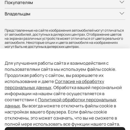
Покупателям
Владельцам
Представленные на сайте изображения автомобилей могут отличаться
от автомобилей, доступных в дилерских центрах. Отображение цветов
на экранах различных устройств может отличаться от цвета реального
автомобиля. Некоторые опции и цвета автомобиля на изображениях
могут быть не доступны в дилерских центрах.
Вся представленная на сайте информация, касающаяся автомобилей,
носит информационный характер и не является публичной офертой.
Фактические характеристики могут быть изменены в любое время. Все
Для улучшения работы сайта и взаимодействия с
цены, указанные на сайте, не являются окончательными и
устанавливаются дилерскими центрами индивидуально.
пользователями сайта мы используем файлы cookie.
Продолжая работу с сайтом, вы разрешаете их
АО «БМР» не гарантирует своевременность, точность и полноту
информации на сайте, а также беспрепятственный доступ к сайту в
использование и даете
Согласие на обработку
любое время. Опубликованная информация может быть изменена в
персональных данных
. Обработка вашей персональной
любое время без предварительного уведомления. Информация о
соответствующих моделях и комплектациях и их наличии, ценах,
информации на нашем сайте осуществляется в
возможных выгодах и условиях приобретения доступна у официальных
соответствии с
Политикой обработки персональных
дилеров BAIC. Товар сертифицирован.
данных
. Вы всегда можете отключить файлы cookie в
АО «БМР». Юр. адрес: 121357, г. Москва, вн.тер.г.муниципальный округ
настройках вашего браузера. Если файлы cookie
Можайский, ул. Верейская, д. 29, стр. 33, помещ. 1Н/7. ИНН: 9731156112
отключены, это может означать, что вы не сможете в
полной мере использовать все функции нашего сайта.