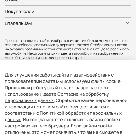
Покупателям
Владельцам
Представленные на сайте изображения автомобилей могут отличаться
от автомобилей, доступных в дилерских центрах. Отображение цветов
на экранах различных устройств может отличаться от цвета реального
автомобиля. Некоторые опции и цвета автомобиля на изображениях
могут быть не доступны в дилерских центрах.
Вся представленная на сайте информация, касающаяся автомобилей,
носит информационный характер и не является публичной офертой.
Фактические характеристики могут быть изменены в любое время. Все
Для улучшения работы сайта и взаимодействия с
цены, указанные на сайте, не являются окончательными и
устанавливаются дилерскими центрами индивидуально.
пользователями сайта мы используем файлы cookie.
Продолжая работу с сайтом, вы разрешаете их
АО «БМР» не гарантирует своевременность, точность и полноту
информации на сайте, а также беспрепятственный доступ к сайту в
использование и даете
Согласие на обработку
любое время. Опубликованная информация может быть изменена в
персональных данных
. Обработка вашей персональной
любое время без предварительного уведомления. Информация о
соответствующих моделях и комплектациях и их наличии, ценах,
информации на нашем сайте осуществляется в
возможных выгодах и условиях приобретения доступна у официальных
соответствии с
Политикой обработки персональных
дилеров BAIC. Товар сертифицирован.
данных
. Вы всегда можете отключить файлы cookie в
АО «БМР». Юр. адрес: 121357, г. Москва, вн.тер.г.муниципальный округ
настройках вашего браузера. Если файлы cookie
Можайский, ул. Верейская, д. 29, стр. 33, помещ. 1Н/7. ИНН: 9731156112
отключены, это может означать, что вы не сможете в