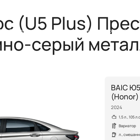
Помощь на
с (U5 Plus) Прес
C
Покупателям
Владельцам
Стать дилером
Найти ди
мно-серый метал
BAIC Ю5
(Honor)
2024
1,5 л., 105 л
Вариатор
л., смешан