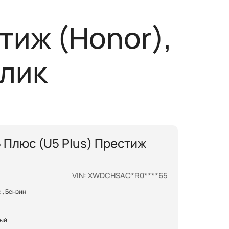
 дороге
8 800 600 81 45
тиж (Honor),
лера
лик
 Плюс (U5 Plus) Престиж
VIN: XWDCHSAC*R0****65
.с., Бензин
ный