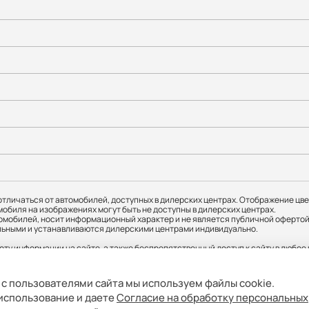
тличаться от автомобилей, доступных в дилерских центрах. Отображение цве
мобиля на изображениях могут быть не доступны в дилерских центрах.
мобилей, носит информационный характер и не является публичной офертой.
ательными и устанавливаются дилерскими центрами индивидуально.
оту информации на сайте, а также беспрепятственный доступ к сайту в любо
я о соответствующих моделях и комплектациях и их наличии, ценах, возможн
 с пользователями сайта мы используем файлы cookie.
й округ Можайский, ул. Верейская, д. 29, стр. 33, помещ. 1Н/7. ИНН: 9731156112
 использование и даете
Согласие на обработку персональных