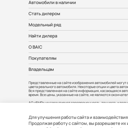
Автомобили в наличии
Стать дилером
Модельный ряд
Найти дилера
О BAIC
Покупателям
Владельцам
Представленные на сайте изображения автомобилей могут о
цвета реального автомобиля. Некоторые опции и цвета авто
Вся представленная на сайте информация, касающаяся авто
время. Все цены, указанные на сайте, не являются оконч
АО «БМР» не гарантирует своевременность, точность и полн
любое время без предварительного уведомления. Информаци
официальных дилеров BAIC. Товар сертифицирован.
Для улучшения работы сайта и взаимодействия
АО «БМР». Юр. адрес: 121357, г. Москва, вн.тер.г.муниципальны
Продолжая работу с сайтом, вы разрешаете их