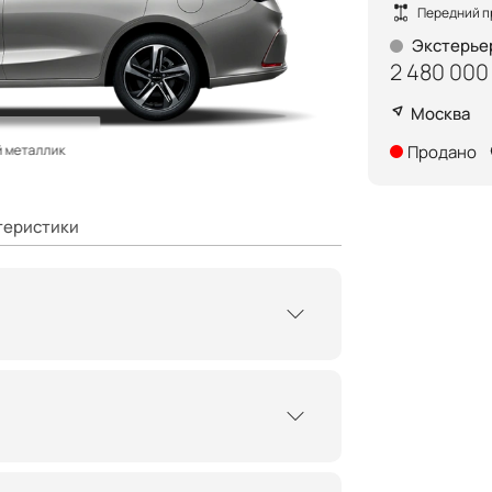
Передний п
Экстерье
2 480 000
Москва
Продано
й металлик
теристики
вета
огни
оловного света
и