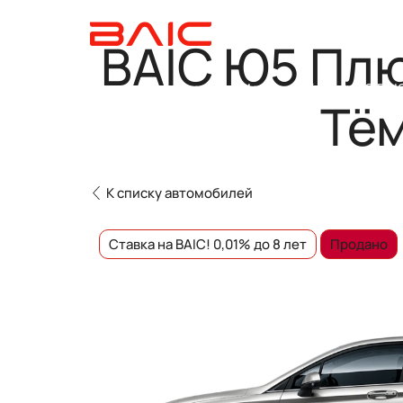
BAIC Ю5 Плю
Автомобили в наличии
Модельный ряд
О BAI
Тё
К списку автомобилей
Ставка на BAIC! 0,01% до 8 лет
Продано