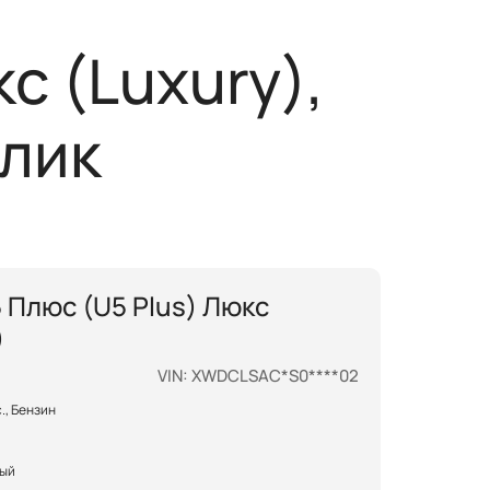
 дороге
8 800 600 81 45
с (Luxury),
лера
лик
 Плюс (U5 Plus) Люкс
)
VIN: XWDCLSAC*S0****02
.с., Бензин
ный