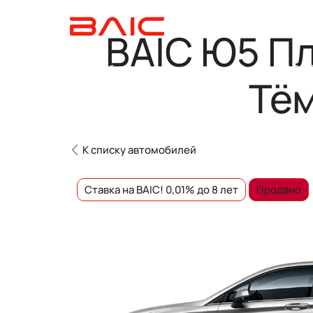
BAIC Ю5 Пл
Автомобили в наличии
Модельный ряд
О BAI
Тё
К списку автомобилей
Ставка на BAIC! 0,01% до 8 лет
Продано