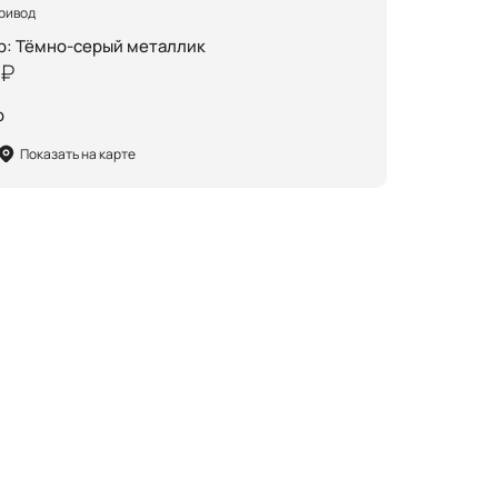
ривод
р
:
Тёмно-серый металлик
 ₽
р
Показать на карте