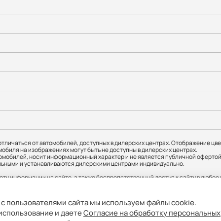
тличаться от автомобилей, доступных в дилерских центрах. Отображение цве
мобиля на изображениях могут быть не доступны в дилерских центрах.
мобилей, носит информационный характер и не является публичной офертой.
ательными и устанавливаются дилерскими центрами индивидуально.
оту информации на сайте, а также беспрепятственный доступ к сайту в любо
я о соответствующих моделях и комплектациях и их наличии, ценах, возможн
 с пользователями сайта мы используем файлы cookie.
й округ Можайский, ул. Верейская, д. 29, стр. 33, помещ. 1Н/7. ИНН: 9731156112
 использование и даете
Согласие на обработку персональных