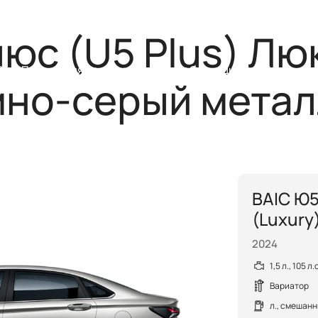
Помощь на
юс (U5 Plus) Люк
C
Покупателям
Владельцам
Стать дилером
Найти ди
мно-серый метал
BAIC Ю5
(Luxury
2024
1,5 л., 105 л
Вариатор
л., смешан