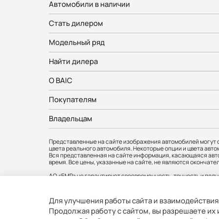
Автомобили в наличии
Стать дилером
Модельный ряд
Найти дилера
О BAIC
Покупателям
Владельцам
Представленные на сайте изображения автомобилей могут о
цвета реального автомобиля. Некоторые опции и цвета авто
Вся представленная на сайте информация, касающаяся авто
время. Все цены, указанные на сайте, не являются оконч
АО «БМР» не гарантирует своевременность, точность и полн
любое время без предварительного уведомления. Информаци
официальных дилеров BAIC. Товар сертифицирован.
Для улучшения работы сайта и взаимодействия
АО «БМР». Юр. адрес: 121357, г. Москва, вн.тер.г.муниципальны
Продолжая работу с сайтом, вы разрешаете их