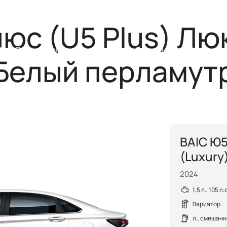
Помощь на
юс (U5 Plus) Люк
C
Покупателям
Владельцам
Стать дилером
Найти ди
Белый перламут
BAIC Ю5
(Luxury
2024
1,5 л., 105 л
Вариатор
л., смешан