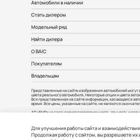
Автомобили в наличии
Стать дилером
Модельный ряд
Найти дилера
О BAIC
Покупателям
Владельцам
Представленные на сайте изображения автомобилей могут о
цвета реального автомобиля. Некоторые опции и цвета авто
Вся представленная на сайте информация, касающаяся авто
время. Все цены, указанные на сайте, не являются оконч
АО «БМР» не гарантирует своевременность, точность и полн
любое время без предварительного уведомления. Информаци
официальных дилеров BAIC. Товар сертифицирован.
Для улучшения работы сайта и взаимодействия
АО «БМР». Юр. адрес: 121357, г. Москва, вн.тер.г.муниципальны
Продолжая работу с сайтом, вы разрешаете их