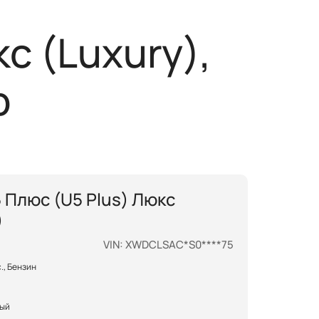
 дороге
8 800 600 81 45
с (Luxury),
лера
р
 Плюс (U5 Plus) Люкс
)
VIN: XWDCLSAC*S0****75
.с., Бензин
ный