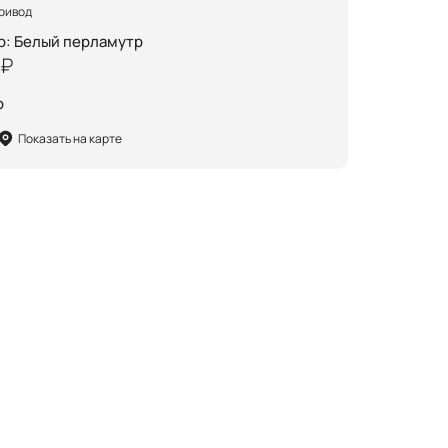
ривод
р
:
Белый перламутр
 ₽
р
Показать на карте