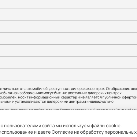
тличаться от автомобилей, доступных в дилерских центрах. Отображение цве
мобиля на изображениях могут быть не доступны в дилерских центрах.
мобилей, носит информационный характер и не является публичной офертой.
ательными и устанавливаются дилерскими центрами индивидуально.
оту информации на сайте, а также беспрепятственный доступ к сайту в любо
я о соответствующих моделях и комплектациях и их наличии, ценах, возможн
 с пользователями сайта мы используем файлы cookie.
й округ Можайский, ул. Верейская, д. 29, стр. 33, помещ. 1Н/7. ИНН: 9731156112
 использование и даете
Согласие на обработку персональных