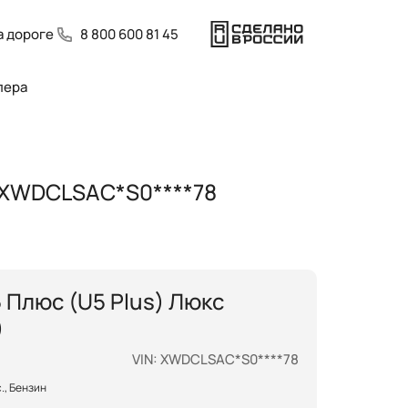
 дороге
8 800 600 81 45
лера
N XWDCLSAC*S0****78
 Плюс (U5 Plus) Люкс
)
VIN: XWDCLSAC*S0****78
.с., Бензин