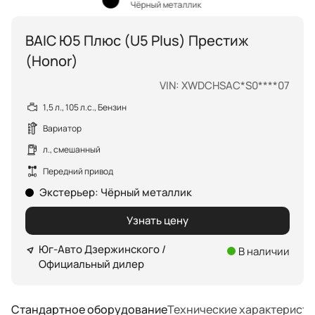
Чёрный металлик
BAIC Ю5 Плюс (U5 Plus) Престиж
(Honor)
VIN: XWDCHSAC*S0****07
1,5 л., 105 л.с., Бензин
Вариатор
л., смешанный
Передний привод
Экстерьер
:
Чёрный металлик
Узнать цену
Юг-Авто Дзержинского /
В наличии
Официальный дилер
Технические характеристи
Стандартное оборудование