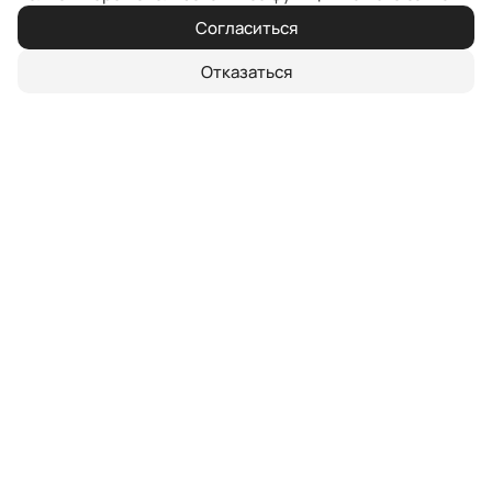
Согласиться
Отказаться
Полная стоимость кредита от
0,01% до 6,010% годовых.
Кредитная ставка при оформлении по
программе
Ставка от 0,01% до 3 лет*