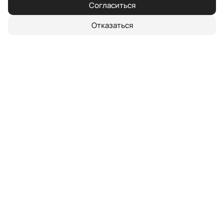
Согласиться
Отказаться
Цвет
О модели
Экстерьер
Безопасность
Интерьер
Цвета сал
Колесная база
2745 мм
Угол въезда
37°
Угол съезда