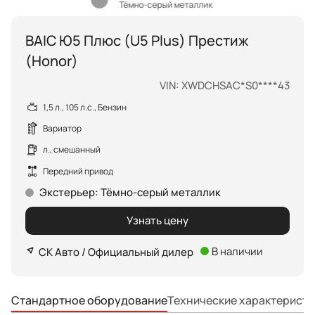
Тёмно-серый металлик
BAIC Ю5 Плюс (U5 Plus) Престиж
(Honor)
VIN: XWDCHSAC*S0****43
1,5 л., 105 л.с., Бензин
Вариатор
л., смешанный
Передний привод
Экстерьер
:
Тёмно-серый металлик
Узнать цену
В наличии
СК Авто / Официальный дилер
Технические характеристи
Стандартное оборудование