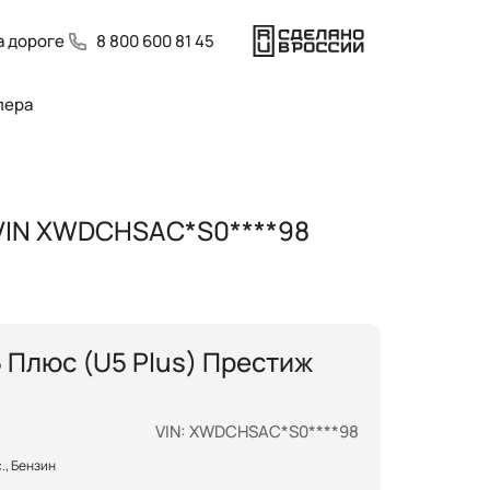
 дороге
8 800 600 81 45
лера
, VIN XWDCHSAC*S0****98
 Плюс (U5 Plus) Престиж
VIN: XWDCHSAC*S0****98
.с., Бензин