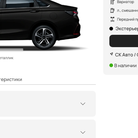
Вариатор
л., смешан
Передний п
Экстерье
СК Авто /
еталлик
В наличии
теристики
вета
огни