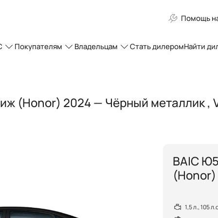
Помощь на
C
Покупателям
Владельцам
Стать дилером
Найти ди
тиж (Honor) 2024 — Чёрный металлик 
BAIC Ю5
(Honor)
1,5 л., 105 л