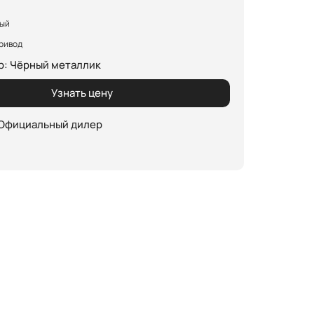
ный
ривод
р
:
Чёрный металлик
Узнать цену
 Официальный дилер