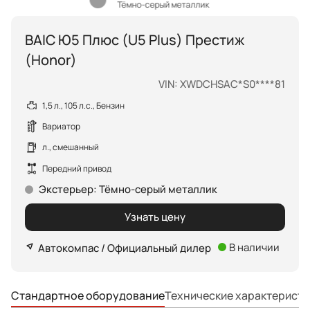
Тёмно-серый металлик
BAIC Ю5 Плюс (U5 Plus) Престиж
(Honor)
VIN: XWDCHSAC*S0****81
1,5 л., 105 л.с., Бензин
Вариатор
л., смешанный
Передний привод
Экстерьер
:
Тёмно-серый металлик
Узнать цену
В наличии
Автокомпас / Официальный дилер
Технические характеристи
Стандартное оборудование