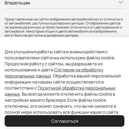
Владельцам
Представленные на сайте изображения автомобилей могут отличаться
от автомобилей, доступных в дилерских центрах. Отображение цветов
на экранах различных устройств может отличаться от цвета реального
автомобиля. Некоторые опции и цвета автомобиля на изображениях
могут быть не доступны в дилерских центрах.
Вся представленная на сайте информация, касающаяся автомобилей,
носит информационный характер и не является публичной офертой.
Фактические характеристики могут быть изменены в любое время. Все
Для улучшения работы сайта и взаимодействия с
цены, указанные на сайте, не являются окончательными и
устанавливаются дилерскими центрами индивидуально.
пользователями сайта мы используем файлы cookie.
Продолжая работу с сайтом, вы разрешаете их
АО «БМР» не гарантирует своевременность, точность и полноту
информации на сайте, а также беспрепятственный доступ к сайту в
использование и даете
Согласие на обработку
любое время. Опубликованная информация может быть изменена в
персональных данных
. Обработка вашей персональной
любое время без предварительного уведомления. Информация о
соответствующих моделях и комплектациях и их наличии, ценах,
информации на нашем сайте осуществляется в
возможных выгодах и условиях приобретения доступна у официальных
соответствии с
Политикой обработки персональных
дилеров BAIC. Товар сертифицирован.
данных
. Вы всегда можете отключить файлы cookie в
АО «БМР». Юр. адрес: 121357, г. Москва, вн.тер.г.муниципальный округ
настройках вашего браузера. Если файлы cookie
Можайский, ул. Верейская, д. 29, стр. 33, помещ. 1Н/7. ИНН: 9731156112
отключены, это может означать, что вы не сможете в
полной мере использовать все функции нашего сайта.
Политика обработки персональных данных
Согласиться
Для СМИ — info@baic-auto.ru