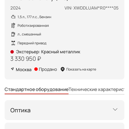
2024
VIN: XWDDLUAM*R0****05
1,5 л., 177 л.с., Бензин
Роботизированная
л., смешанный
Передний привод
Экстерьер
:
Красный металлик
3 330 950 ₽
Продано
Москва
Показать на карте
Технические характеристи
Стандартное оборудование
Оптика
Светодиодные фары головного света