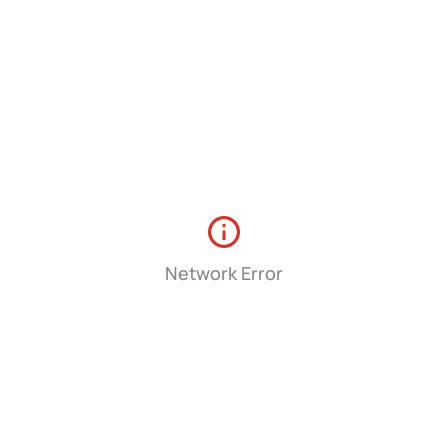
Система помощи при подъёме по склону
(HHC)
Система помощи при спуске по склону
(HDC)
Система контроля давления в шинах
(TPMS)
Network Error